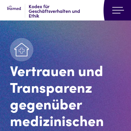
Skip
Skip
Kodex für
to
to
Geschäftsverhalten und
Ethik
main
footer
content
Vertrauen und
Transparenz
gegenüber
medizinischen