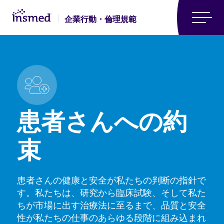
Skip
Skip
to
to
企業行動・倫理規範
main
footer
content
患者さんへの約
束
患者さんの健康と安全が私たちの判断の指針で
す。私たちは、研究から臨床試験、そして私た
ちが市場に出す治療法に至るまで、品質と安全
性が私たちの仕事のあらゆる段階に組み込まれ