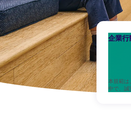
企業行
本規範は
中で、誠