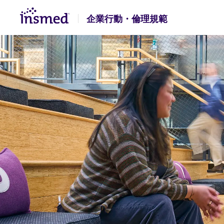
Skip
Skip
企業行動・倫理規範
to
to
main
footer
content