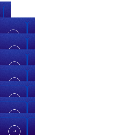
Concurrentie- en antitrustwetten
Trade Controls
Financiële integriteit en administratie
Cyberbeveiliging
AI Systems and Tools
Intellectuele eigendom
Handel met voorkennis