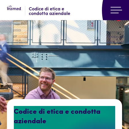
Skip
Skip
Codice di etica e
to
to
condotta aziendale
main
footer
content
Codice di etica e condotta
aziendale