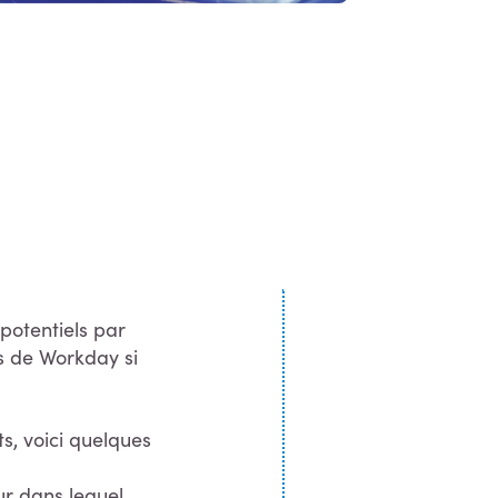
potentiels par
es de Workday si
ts, voici quelques
ur dans lequel