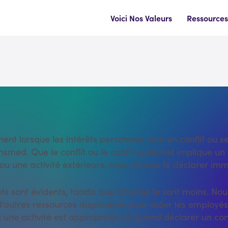
Voici Nos Valeurs
Ressources
Conflits d’intérêt
nnent lorsque les intérêts personnels sont en conflit ou 
smed. Que le conflit ou le conflit potentiel implique un 
ou une activité extérieure, nous devons le déclarer i
érêts sont évidents, tandis que d’autres le sont moins. No
d’autres ressources disponibles pour aider les employés
u une activité est approprié(e) et quand déclarer un confl