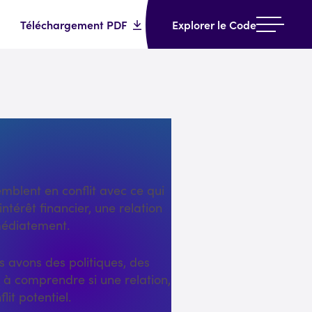
Téléchargement PDF
Explorer le Code
s
semblent en conflit avec ce qui
intérêt financier, une relation
mmédiatement.
us avons des politiques, des
 à comprendre si une relation,
it potentiel.