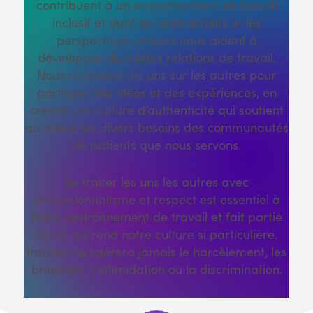
contribuent à un environnement de travail
inclusif et dont les antécédents et les
perspectives uniques nous aident à
développer de solides relations de travail.
Nous comptons les uns sur les autres pour
partager des idées et des expériences, en
créant une culture d’authenticité qui soutient
au mieux les divers besoins des communautés
de patients que nous servons.
Se traiter les uns les autres avec
professionnalisme et respect est essentiel à
notre environnement de travail et fait partie
de ce qui rend notre culture si particulière.
Insmed ne tolérera jamais le harcèlement, les
brimades, l’intimidation ou la discrimination.