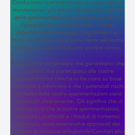
Conduciamo sperimentazioni in modo etico e
manteniamo i più elevati standard di qualità
delle sperimentazioni cliniche per garantire
l’integrità dei nostri dati clinici. Inoltre,
rispettiamo tutte le leggi, i regolamenti e i
codici di settore e rimaniamo fermi nel nostro
impegno a seguire la buona pratica clinica.
È importante sottolineare che garantiamo che
i pazienti che partecipano alle nostre
sperimentazioni cliniche lo facciano su base
volontaria e informata e che i potenziali rischi
e benefici delle nostre sperimentazioni siano
comunicati chiaramente . Ciò significa che ci
assicuriamo che le nostre sperimentazioni,
compresi i protocolli e i moduli di consenso
informato, siano esaminati e approvati dai
Comitati di revisione istituzionali/Comitati etici