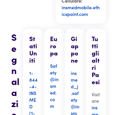
Cellulare:
insmedmobile.eth
icspoint.com
S
St
Eu
Gi
Tu
e
ati
ro
ap
tti
Un
pa
po
gli
g
iti
ne
alt
Saf
ri
n
ety
1-
ins
Pa
al
@in
844
me
esi
sm
-4-
d_j
a
ed.
INS
.saf
Visit
co
zi
ME
ety
are
m
D
@in
ins
o
(1-
sm
me