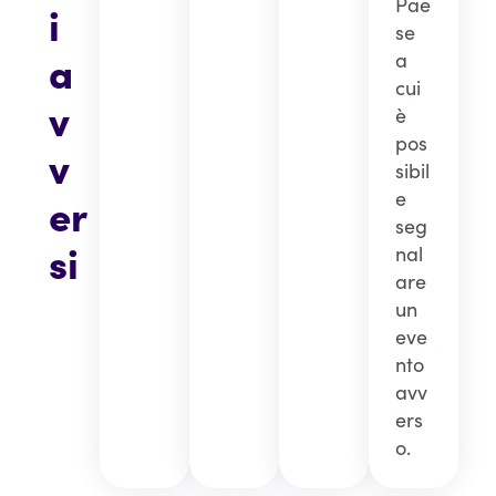
Pae
i
se
a
a
cui
v
è
pos
v
sibil
e
er
seg
si
nal
are
un
eve
nto
avv
ers
o.