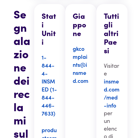
Se
Stat
Gia
Tutti
gn
i
ppo
gli
Unit
ne
altri
ala
i
Pae
gkco
si
zio
mplai
1-
ne
nts@i
844-
Visitar
nsme
4-
e
dei
d.com
INSM
insme
rec
ED (1-
d.com
844-
/med
la
446-
-info
7633)
per
mi
un
elenc
sul
produ
o di
ctcom