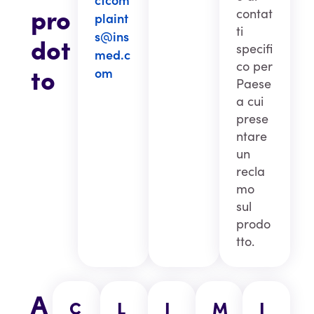
pro
contat
plaint
ti
s@ins
dot
specifi
med.c
co per
to
om
Paese
a cui
prese
ntare
un
recla
mo
sul
prodo
tto.
A
C
L
I
M
I