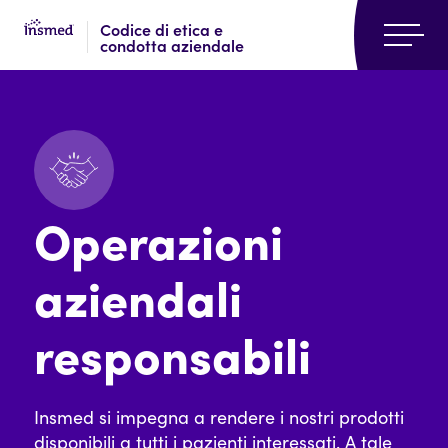
Skip
Skip
Codice di etica e
to
to
condotta aziendale
main
footer
content
Operazioni
aziendali
responsabili
Insmed si impegna a rendere i nostri prodotti
disponibili a tutti i pazienti interessati. A tale